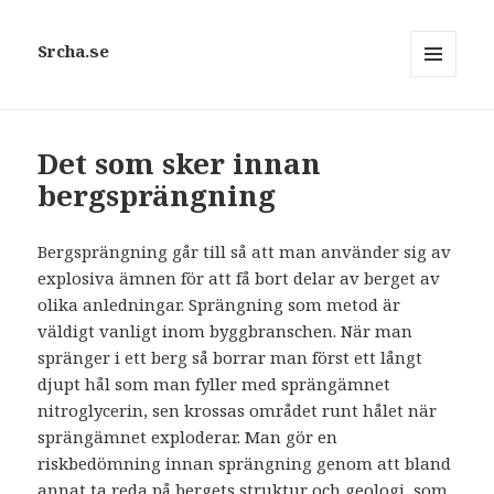
Srcha.se
MENY
OCH
WIDGETS
Det som sker innan
bergsprängning
Bergsprängning går till så att man använder sig av
explosiva ämnen för att få bort delar av berget av
olika anledningar. Sprängning som metod är
väldigt vanligt inom byggbranschen. När man
spränger i ett berg så borrar man först ett långt
djupt hål som man fyller med sprängämnet
nitroglycerin, sen krossas området runt hålet när
sprängämnet exploderar. Man gör en
riskbedömning innan sprängning genom att bland
annat ta reda på bergets struktur och geologi, som